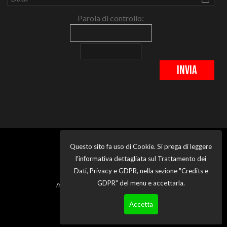
Parola di controllo:
Questo sito fa uso di Cookie. Si prega di leggere
MUSTANG REGISTER OF ITALY MRI
l'informativa dettagliata sul Trattamento dei
GROUP
Dati, Privacy e GDPR, nella sezione "Credits e
Proud to own my Mustang, proud to be
GDPR" del menu e accettarla.
member of Mustang Register of Italy MRI
© 2014-2026
Accetta