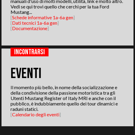
manuali d'uso di molti modelli, utilità, link e molto altro.
Vedi se qui trovi quello che cerchi per la tua Ford
Mustang...
[
Schede informative 1a-6a gen
]
[
Dati tecnici 1a-6a gen
]
[
Documentazione
]
INCONTRARSI
EVENTI
Il momento più bello, in nome della socializzazione e
della condivisione della passione motoristica tra gli
Utenti Mustang Register of Italy MRI e anche con il
pubblico, è indubbiamente quello dei tour dinamici e
raduni statici.
[
Calendario degli eventi
]